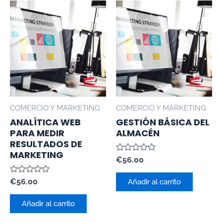
COMERCIO Y MARKETING
COMERCIO Y MARKETING
ANALÍTICA WEB
GESTIÓN BÁSICA DEL
PARA MEDIR
ALMACÉN
RESULTADOS DE
MARKETING
Valorado
€
56.00
con
0
Valorado
€
56.00
de
Añadir al carrito
con
5
0
de
Añadir al carrito
5