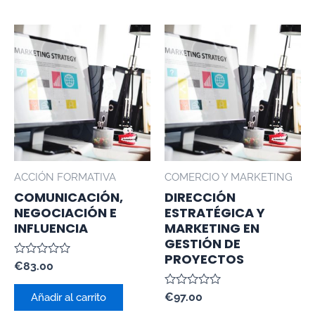
ACCIÓN FORMATIVA
COMERCIO Y MARKETING
COMUNICACIÓN,
DIRECCIÓN
NEGOCIACIÓN E
ESTRATÉGICA Y
INFLUENCIA
MARKETING EN
GESTIÓN DE
PROYECTOS
Valorado
€
83.00
con
0
Valorado
de
€
97.00
Añadir al carrito
con
5