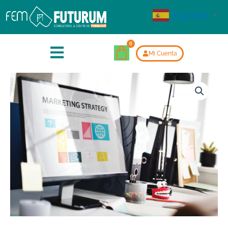
Español
▼
Mi Cuenta