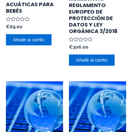
ACUÁTICAS PARA
REGLAMENTO
BEBÉS
EUROPEO DE
PROTECCIÓN DE
DATOS Y LEY
Valorado
€
69.00
ORGÁNICA 3/2018
con
0
de
Añadir al carrito
5
Valorado
€
306.00
con
0
de
Añadir al carrito
5