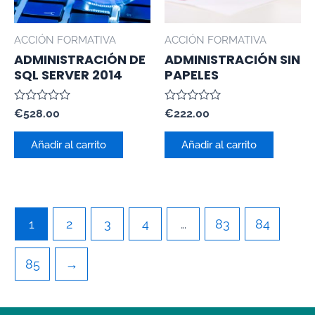
ACCIÓN FORMATIVA
ACCIÓN FORMATIVA
ADMINISTRACIÓN DE
ADMINISTRACIÓN SIN
SQL SERVER 2014
PAPELES
Valorado
Valorado
€
528.00
€
222.00
con
con
0
0
de
de
Añadir al carrito
Añadir al carrito
5
5
1
2
3
4
…
83
84
85
→