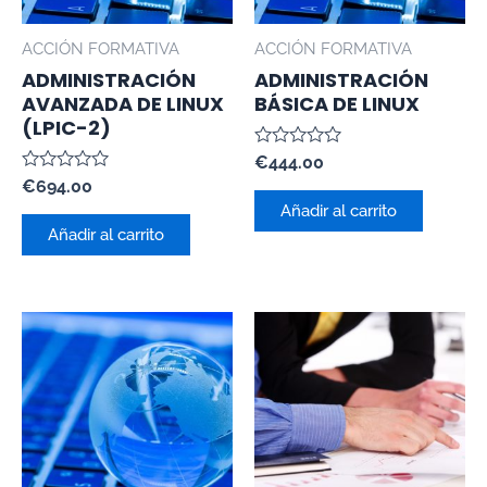
ACCIÓN FORMATIVA
ACCIÓN FORMATIVA
ADMINISTRACIÓN
ADMINISTRACIÓN
AVANZADA DE LINUX
BÁSICA DE LINUX
(LPIC-2)
Valorado
€
444.00
con
Valorado
€
694.00
0
con
de
Añadir al carrito
0
5
de
Añadir al carrito
5