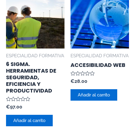
ESPECIALIDAD FORMATIVA
ESPECIALIDAD FORMATIVA
6 SIGMA.
ACCESIBILIDAD WEB
HERRAMIENTAS DE
SEGURIDAD,
Valorado
€
28.00
EFICIENCIA Y
con
PRODUCTIVIDAD
0
de
Añadir al carrito
5
Valorado
€
97.00
con
0
de
Añadir al carrito
5