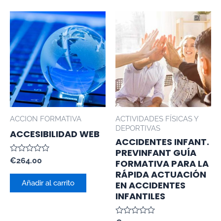
ACCION FORMATIVA
ACTIVIDADES FÍSICAS Y
DEPORTIVAS
ACCESIBILIDAD WEB
ACCIDENTES INFANT.
PREVINFANT GUÍA
Valorado
€
264.00
FORMATIVA PARA LA
con
RÁPIDA ACTUACIÓN
0
de
Añadir al carrito
EN ACCIDENTES
5
INFANTILES