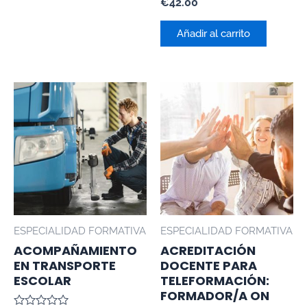
Valorado
€
42.00
con
0
de
Añadir al carrito
5
ESPECIALIDAD FORMATIVA
ESPECIALIDAD FORMATIVA
ACOMPAÑAMIENTO
ACREDITACIÓN
EN TRANSPORTE
DOCENTE PARA
ESCOLAR
TELEFORMACIÓN:
FORMADOR/A ON