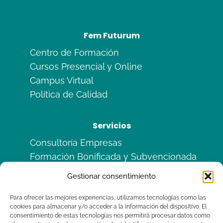
Fem Futurum
Centro de Formación
Cursos Presencial y Online
Campus Virtual
Política de Calidad
Servicios
Consultoría Empresas
Formación Bonificada y Subvencionada
Formación en Alternancia
Gestionar consentimiento
Sitemas de Calidad ISO
Para ofrecer las mejores experiencias, utilizamos tecnologías como las
cookies para almacenar y/o acceder a la información del dispositivo. El
Legal
consentimiento de estas tecnologías nos permitirá procesar datos como