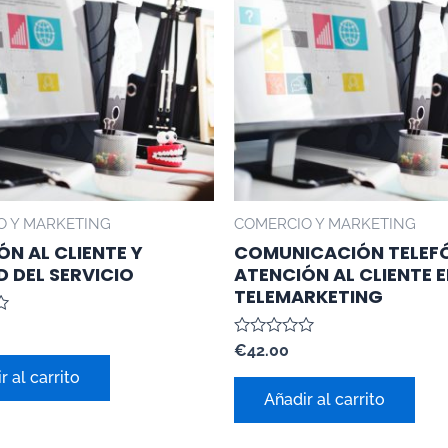
O Y MARKETING
COMERCIO Y MARKETING
ÓN AL CLIENTE Y
COMUNICACIÓN TELEFÓ
D DEL SERVICIO
ATENCIÓN AL CLIENTE 
TELEMARKETING
Valorado
€
42.00
con
r al carrito
0
de
Añadir al carrito
5