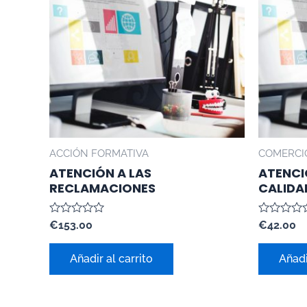
ACCIÓN FORMATIVA
COMERCI
ATENCIÓN A LAS
ATENCI
RECLAMACIONES
CALIDA
Valorado
Valorado
€
153.00
€
42.00
con
con
0
0
de
de
Añadir al carrito
Añadi
5
5