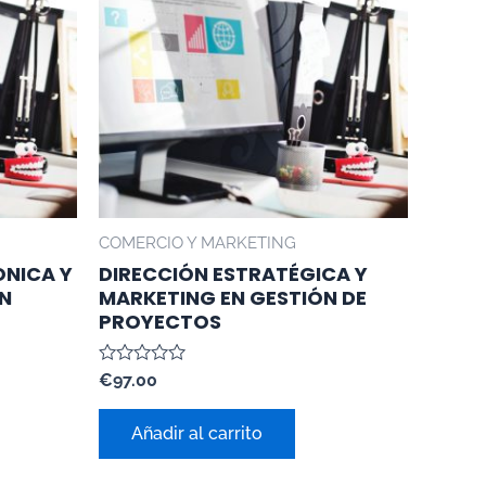
COMERCIO Y MARKETING
NICA Y
DIRECCIÓN ESTRATÉGICA Y
EN
MARKETING EN GESTIÓN DE
PROYECTOS
Valorado
€
97.00
con
0
de
Añadir al carrito
5