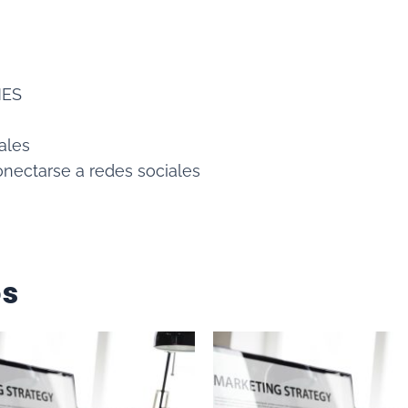
NES
iales
onectarse a redes sociales
os