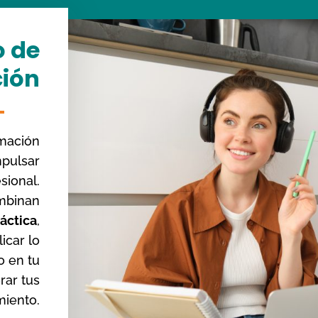
o de
ión
mación
mpulsar
sional.
mbinan
ráctica
,
icar lo
o en tu
rar tus
miento.