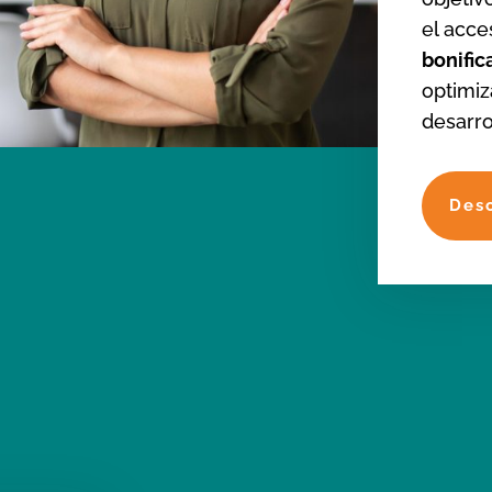
el acc
bonifi
optimiz
desarro
Des