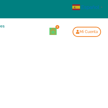
Español
▼
res
Mi Cuenta