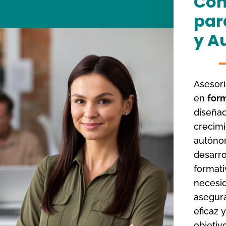
Con
par
y A
Asesorí
en
for
diseñad
crecim
autóno
desarro
formati
necesid
asegur
eficaz 
objetiv