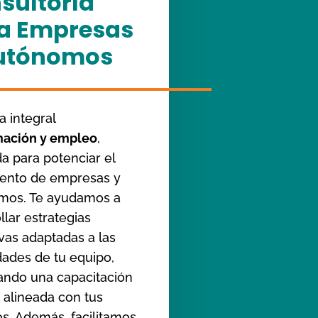
sultoría
a Empresas
utónomos
a integral
mación y empleo
,
a para potenciar el
iento de empresas y
mos. Te ayudamos a
llar estrategias
vas adaptadas a las
ades de tu equipo,
ando una capacitación
y alineada con tus
os. Además, facilitamos