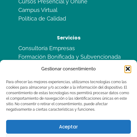
Cursos Presencial y Online
Campus Virtual
Política de Calidad
Servicios
Consultoría Empresas
Formación Bonificada y Subvencionada
Formación en Alternancia
Gestionar consentimiento
Sitemas de Calidad ISO
Para ofrecer las mejores experiencias, utilizamos tecnologías como las
cookies para almacenar y/o acceder a la información del dispositivo. El
Legal
consentimiento de estas tecnologías nos permitirá procesar datos como
el comportamiento de navegación o las identificaciones únicas en este
Aviso Legal
sitio. No consentir o retirar el consentimiento, puede afectar
negativamente a ciertas características y funciones.
Política de Privacidad
Política de Cookies (UE)
Aceptar
RGPD