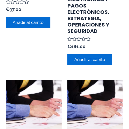
PAGOS
Valorado
€
97.00
ELECTRÓNICOS.
con
ESTRATEGIA,
0
de
Añadir al carrito
OPERACIONES Y
5
SEGURIDAD
Valorado
€
181.00
con
0
de
Añadir al carrito
5