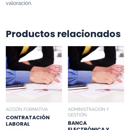
valoración.
Productos relacionados
ACCIÓN FORMATIVA
ADMINISTRACIÓN Y
GESTIÓN
CONTRATACIÓN
BANCA
LABORAL
ELECTRÓNICA Y