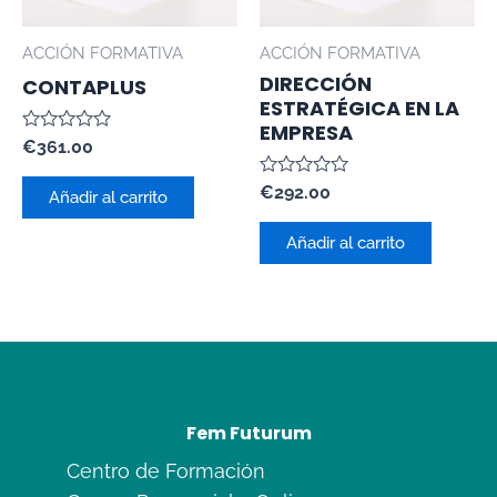
ACCIÓN FORMATIVA
ACCIÓN FORMATIVA
DIRECCIÓN
CONTAPLUS
ESTRATÉGICA EN LA
EMPRESA
Valorado
€
361.00
con
0
Valorado
€
292.00
de
Añadir al carrito
con
5
0
de
Añadir al carrito
5
Fem Futurum
Centro de Formación