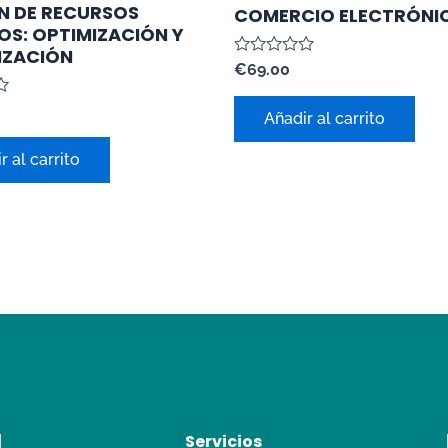
N DE RECURSOS
COMERCIO ELECTRÓNI
S: OPTIMIZACIÓN Y
IZACIÓN
Valorado
€
69.00
con
0
de
Añadir al carrito
5
r al carrito
Servicios