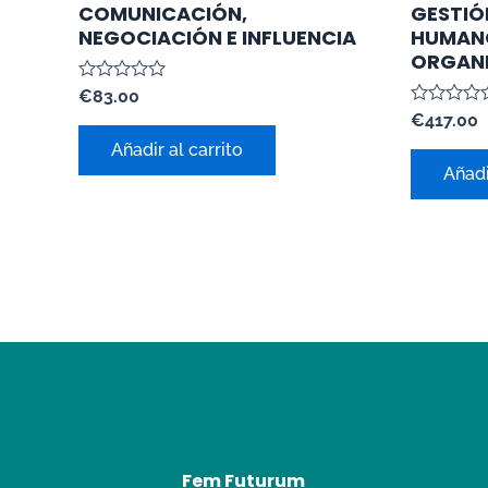
COMUNICACIÓN,
GESTIÓ
NEGOCIACIÓN E INFLUENCIA
HUMANO
ORGAN
Valorado
€
83.00
con
Valorado
€
417.00
0
con
de
Añadir al carrito
0
5
de
Añadi
5
Fem Futurum