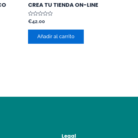
CO
CREA TU TIENDA ON-LINE
Valorado
€
42.00
con
0
de
Añadir al carrito
5
Legal