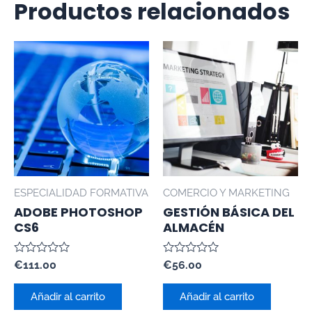
Productos relacionados
ESPECIALIDAD FORMATIVA
COMERCIO Y MARKETING
ADOBE PHOTOSHOP
GESTIÓN BÁSICA DEL
CS6
ALMACÉN
Valorado
Valorado
€
111.00
€
56.00
con
con
0
0
de
de
Añadir al carrito
Añadir al carrito
5
5