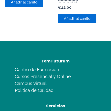
de
Añadir al carrito
5
Valorado
€
42.00
con
0
de
Añadir al carrito
5
Fem Futurum
Centro de Formación
Cursos Presencial y Online
Campus Virtual
Política de Calidad
Servicios