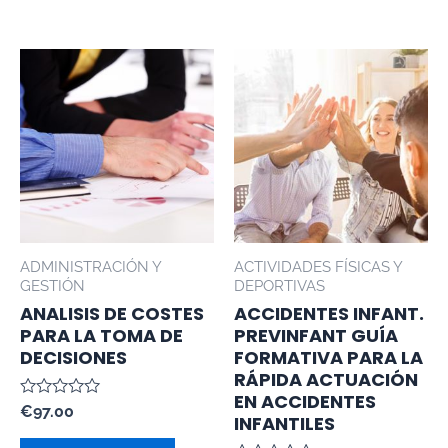
ADMINISTRACIÓN Y
ACTIVIDADES FÍSICAS Y
GESTIÓN
DEPORTIVAS
ANALISIS DE COSTES
ACCIDENTES INFANT.
PARA LA TOMA DE
PREVINFANT GUÍA
DECISIONES
FORMATIVA PARA LA
RÁPIDA ACTUACIÓN
EN ACCIDENTES
Valorado
€
97.00
INFANTILES
con
0