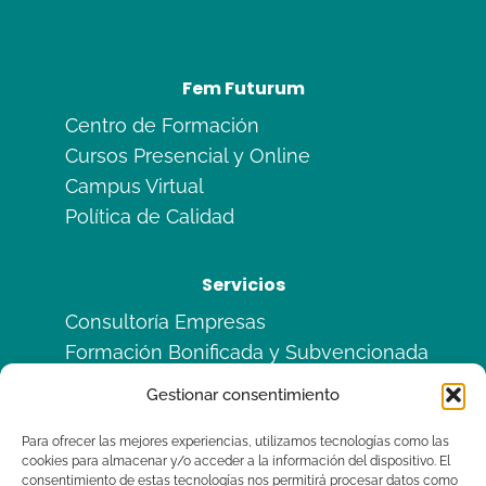
Fem Futurum
Centro de Formación
Cursos Presencial y Online
Campus Virtual
Política de Calidad
Servicios
Consultoría Empresas
Formación Bonificada y Subvencionada
Formación en Alternancia
Gestionar consentimiento
Sitemas de Calidad ISO
Para ofrecer las mejores experiencias, utilizamos tecnologías como las
cookies para almacenar y/o acceder a la información del dispositivo. El
Legal
consentimiento de estas tecnologías nos permitirá procesar datos como