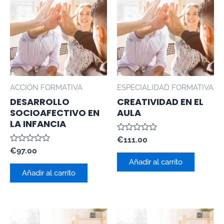
ACCIÓN FORMATIVA
ESPECIALIDAD FORMATIVA
DESARROLLO
CREATIVIDAD EN EL
SOCIOAFECTIVO EN
AULA
LA INFANCIA
Valorado
€
111.00
con
Valorado
€
97.00
0
con
de
Añadir al carrito
0
5
de
Añadir al carrito
5