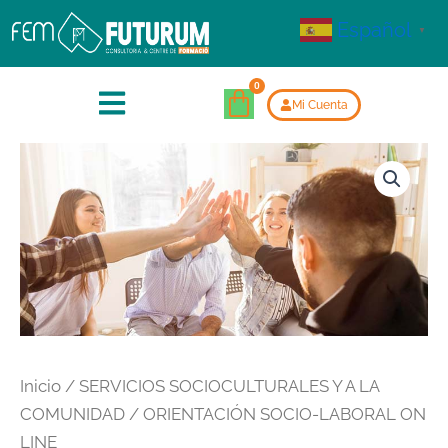
Español
▼
Mi Cuenta
Inicio
/
SERVICIOS SOCIOCULTURALES Y A LA
COMUNIDAD
/ ORIENTACIÓN SOCIO-LABORAL ON
LINE