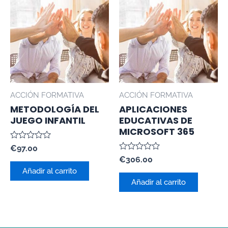
ACCIÓN FORMATIVA
ACCIÓN FORMATIVA
METODOLOGÍA DEL
APLICACIONES
JUEGO INFANTIL
EDUCATIVAS DE
MICROSOFT 365
Valorado
€
97.00
con
Valorado
€
306.00
0
con
de
Añadir al carrito
0
5
de
Añadir al carrito
5