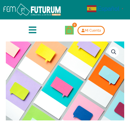
Español
▼
Mi Cuenta