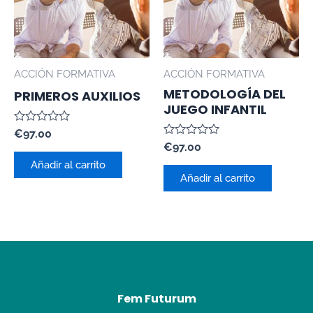
ACCIÓN FORMATIVA
ACCIÓN FORMATIVA
METODOLOGÍA DEL
PRIMEROS AUXILIOS
JUEGO INFANTIL
Valorado
€
97.00
con
Valorado
€
97.00
0
con
de
Añadir al carrito
0
5
de
Añadir al carrito
5
Fem Futurum