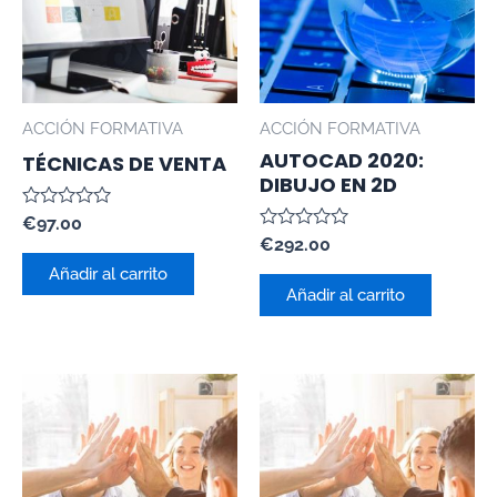
ACCIÓN FORMATIVA
ACCIÓN FORMATIVA
AUTOCAD 2020:
TÉCNICAS DE VENTA
DIBUJO EN 2D
Valorado
€
97.00
con
Valorado
€
292.00
0
con
de
Añadir al carrito
0
5
de
Añadir al carrito
5