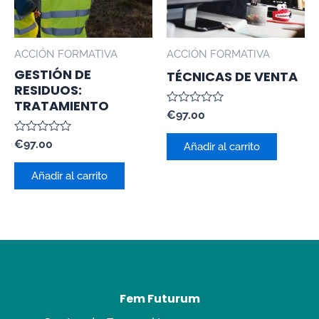
ACCIÓN FORMATIVA
ACCIÓN FORMATIVA
GESTIÓN DE
TÉCNICAS DE VENTA
RESIDUOS:
TRATAMIENTO
Valorado
€
97.00
con
0
Valorado
€
97.00
de
Añadir al carrito
con
5
0
de
Añadir al carrito
5
Fem Futurum