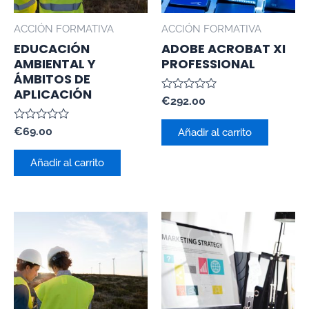
ACCIÓN FORMATIVA
ACCIÓN FORMATIVA
EDUCACIÓN
ADOBE ACROBAT XI
AMBIENTAL Y
PROFESSIONAL
ÁMBITOS DE
APLICACIÓN
Valorado
€
292.00
con
0
Valorado
€
69.00
de
Añadir al carrito
con
5
0
de
Añadir al carrito
5