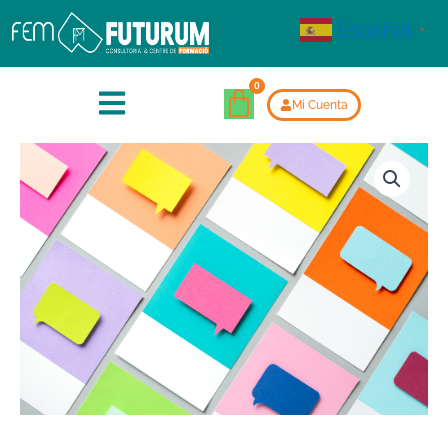
Español
▼
Mi Cuenta