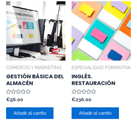
COMERCIO Y MARKETING
ESPECIALIDAD FORMATIVA
GESTIÓN BÁSICA DEL
INGLÉS.
ALMACÉN
RESTAURACIÓN
Valorado
Valorado
€
56.00
€
236.00
con
con
0
0
de
de
Añadir al carrito
Añadir al carrito
5
5