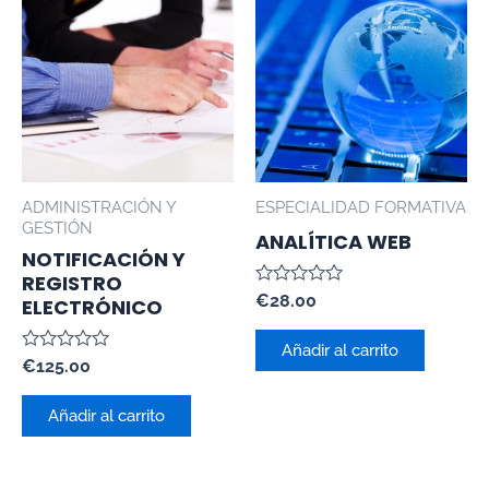
ADMINISTRACIÓN Y
ESPECIALIDAD FORMATIVA
GESTIÓN
ANALÍTICA WEB
NOTIFICACIÓN Y
REGISTRO
Valorado
€
28.00
ELECTRÓNICO
con
0
de
Añadir al carrito
Valorado
5
€
125.00
con
0
de
Añadir al carrito
5