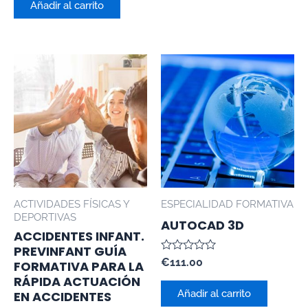
de
Añadir al carrito
5
ACTIVIDADES FÍSICAS Y
ESPECIALIDAD FORMATIVA
DEPORTIVAS
AUTOCAD 3D
ACCIDENTES INFANT.
PREVINFANT GUÍA
Valorado
€
111.00
FORMATIVA PARA LA
con
RÁPIDA ACTUACIÓN
0
de
Añadir al carrito
EN ACCIDENTES
5