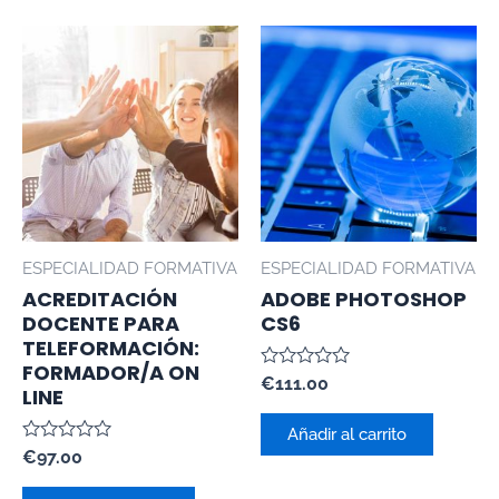
ESPECIALIDAD FORMATIVA
ESPECIALIDAD FORMATIVA
ACREDITACIÓN
ADOBE PHOTOSHOP
DOCENTE PARA
CS6
TELEFORMACIÓN:
FORMADOR/A ON
Valorado
€
111.00
LINE
con
0
de
Añadir al carrito
5
Valorado
€
97.00
con
0