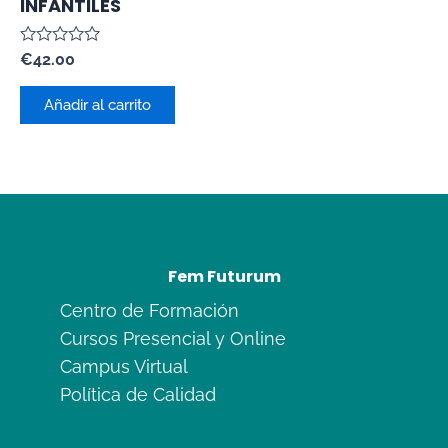
INFANTILES
Valorado
€
42.00
con
0
de
Añadir al carrito
5
Fem Futurum
Centro de Formación
Cursos Presencial y Online
Campus Virtual
Política de Calidad