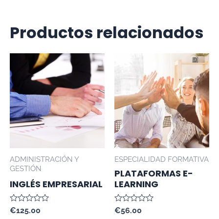
Productos relacionados
ADMINISTRACIÓN Y
ESPECIALIDAD FORMATIVA
GESTIÓN
PLATAFORMAS E-
INGLÉS EMPRESARIAL
LEARNING
Valorado
Valorado
€
125.00
€
56.00
con
con