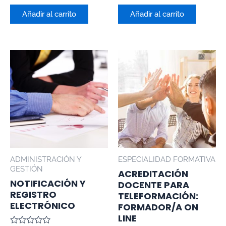
0
0
de
de
Añadir al carrito
Añadir al carrito
5
5
ADMINISTRACIÓN Y
ESPECIALIDAD FORMATIVA
GESTIÓN
ACREDITACIÓN
NOTIFICACIÓN Y
DOCENTE PARA
REGISTRO
TELEFORMACIÓN:
ELECTRÓNICO
FORMADOR/A ON
LINE