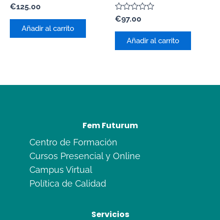
Valorado
€
125.00
con
Valorado
€
97.00
0
con
de
Añadir al carrito
0
5
de
Añadir al carrito
5
Fem Futurum
Centro de Formación
Cursos Presencial y Online
Campus Virtual
Política de Calidad
Servicios