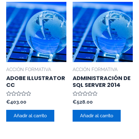
ACCIÓN FORMATIVA
ACCIÓN FORMATIVA
ADOBE ILLUSTRATOR
ADMINISTRACIÓN DE
CC
SQL SERVER 2014
Valorado
Valorado
€
403.00
€
528.00
con
con
0
0
de
de
Añadir al carrito
Añadir al carrito
5
5