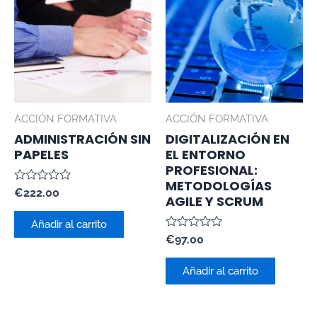
ACCIÓN FORMATIVA
ACCIÓN FORMATIVA
ADMINISTRACIÓN SIN
DIGITALIZACIÓN EN
PAPELES
EL ENTORNO
PROFESIONAL:
METODOLOGÍAS
Valorado
€
222.00
AGILE Y SCRUM
con
0
de
Añadir al carrito
5
Valorado
€
97.00
con
0
de
Añadir al carrito
5