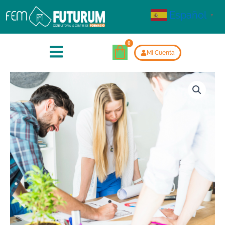
Español
▼
Mi Cuenta