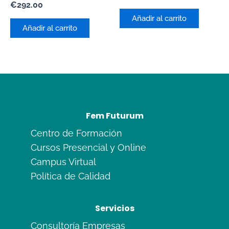
con
Valorado
€
292.00
0
con
de
Añadir al carrito
0
5
de
Añadir al carrito
5
Fem Futurum
Centro de Formación
Cursos Presencial y Online
Campus Virtual
Política de Calidad
Servicios
Consultoría Empresas