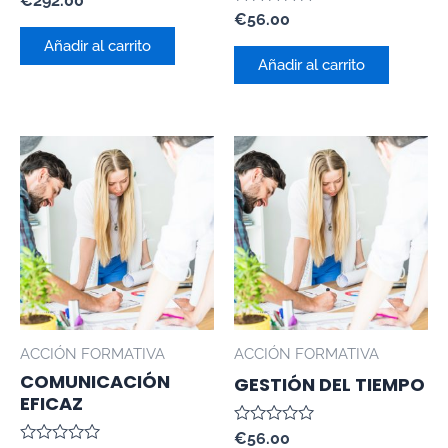
€
292.00
con
Valorado
€
56.00
0
con
de
Añadir al carrito
0
5
de
Añadir al carrito
5
ACCIÓN FORMATIVA
ACCIÓN FORMATIVA
COMUNICACIÓN
GESTIÓN DEL TIEMPO
EFICAZ
Valorado
€
56.00