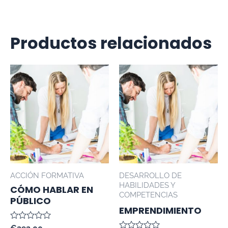
Productos relacionados
ACCIÓN FORMATIVA
DESARROLLO DE
HABILIDADES Y
CÓMO HABLAR EN
COMPETENCIAS
PÚBLICO
EMPRENDIMIENTO
Valorado