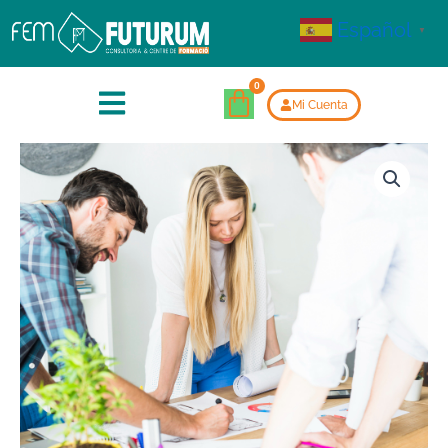
Español
▼
Mi Cuenta