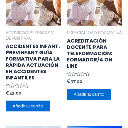
ACTIVIDADES FÍSICAS Y
ESPECIALIDAD FORMATIVA
DEPORTIVAS
ACREDITACIÓN
ACCIDENTES INFANT.
DOCENTE PARA
PREVINFANT GUÍA
TELEFORMACIÓN:
FORMATIVA PARA LA
FORMADOR/A ON
RÁPIDA ACTUACIÓN
LINE
EN ACCIDENTES
INFANTILES
Valorado
€
97.00
con
0
Valorado
€
42.00
de
Añadir al carrito
con
5
0
de
Añadir al carrito
5