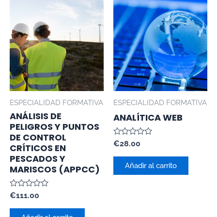
ESPECIALIDAD FORMATIVA
ESPECIALIDAD FORMATIVA
ANÁLISIS DE
ANALÍTICA WEB
PELIGROS Y PUNTOS
DE CONTROL
Valorado
€
28.00
CRÍTICOS EN
con
PESCADOS Y
0
de
Añadir al carrito
MARISCOS (APPCC)
5
Valorado
€
111.00
con
0
de