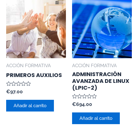
ACCIÓN FORMATIVA
ACCIÓN FORMATIVA
ADMINISTRACIÓN
PRIMEROS AUXILIOS
AVANZADA DE LINUX
(LPIC-2)
Valorado
€
97.00
con
0
Valorado
€
694.00
de
Añadir al carrito
con
5
0
de
Añadir al carrito
5