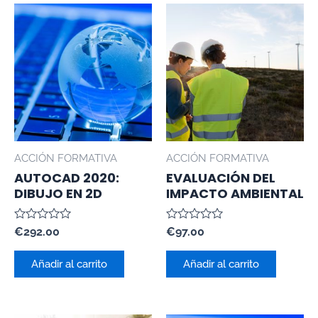
ACCIÓN FORMATIVA
ACCIÓN FORMATIVA
AUTOCAD 2020:
EVALUACIÓN DEL
DIBUJO EN 2D
IMPACTO AMBIENTAL
Valorado
Valorado
€
292.00
€
97.00
con
con
0
0
de
de
Añadir al carrito
Añadir al carrito
5
5