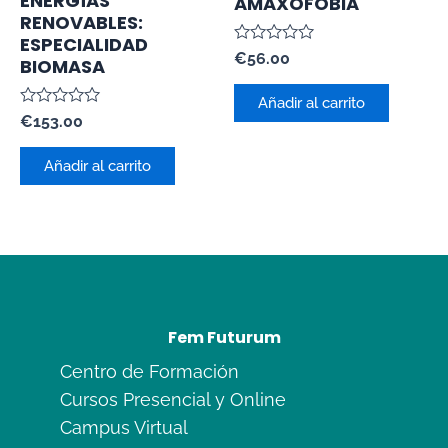
ENERGÍAS
AMAXOFOBIA
RENOVABLES:
ESPECIALIDAD
Valorado
€
56.00
BIOMASA
con
0
de
Añadir al carrito
5
Valorado
€
153.00
con
0
de
Añadir al carrito
5
Fem Futurum
Centro de Formación
Cursos Presencial y Online
Campus Virtual