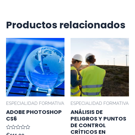
Productos relacionados
ESPECIALIDAD FORMATIVA
ESPECIALIDAD FORMATIVA
ADOBE PHOTOSHOP
ANÁLISIS DE
CS6
PELIGROS Y PUNTOS
DE CONTROL
CRÍTICOS EN
Valorado
€
111.00