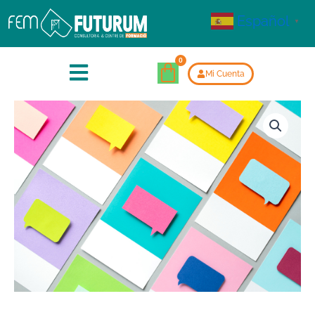
Español
▼
Mi Cuenta