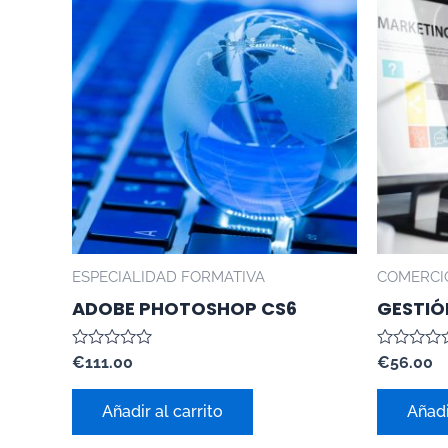
ESPECIALIDAD FORMATIVA
COMERCI
ADOBE PHOTOSHOP CS6
GESTIÓ
Valorado
Valorado
€
111.00
€
56.00
con
con
0
0
de
de
Añadir al carrito
Añadi
5
5