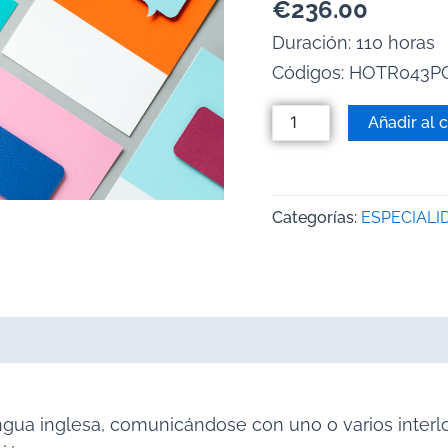
€
236.00
Duración: 110 horas
Códigos:
HOTR043P
Añadir al c
Categorías:
ESPECIALI
ngua inglesa, comunicándose con uno o varios interlo