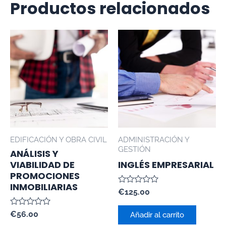
Productos relacionados
EDIFICACIÓN Y OBRA CIVIL
ADMINISTRACIÓN Y
GESTIÓN
ANÁLISIS Y
VIABILIDAD DE
INGLÉS EMPRESARIAL
PROMOCIONES
INMOBILIARIAS
Valorado
€
125.00
con
0
Valorado
€
56.00
de
Añadir al carrito
con
5