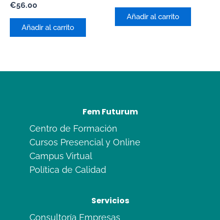
con
Valorado
€
56.00
0
con
de
Añadir al carrito
0
5
de
Añadir al carrito
5
Fem Futurum
Centro de Formación
Cursos Presencial y Online
Campus Virtual
Política de Calidad
Servicios
Consultoría Empresas