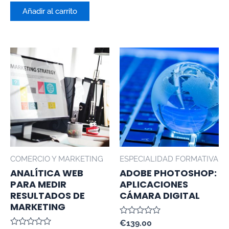
0
de
Añadir al carrito
5
COMERCIO Y MARKETING
ESPECIALIDAD FORMATIVA
ANALÍTICA WEB
ADOBE PHOTOSHOP:
PARA MEDIR
APLICACIONES
RESULTADOS DE
CÁMARA DIGITAL
MARKETING
Valorado
€
139.00