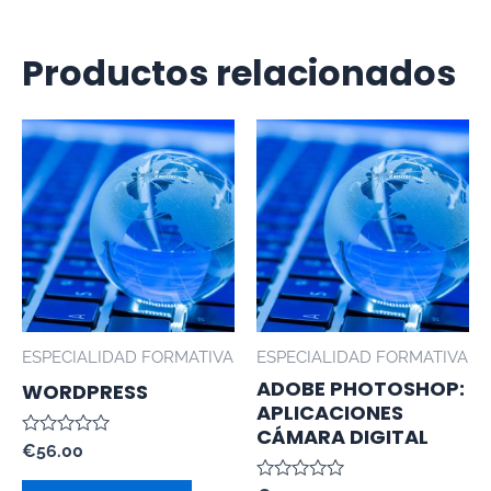
Productos relacionados
ESPECIALIDAD FORMATIVA
ESPECIALIDAD FORMATIVA
ADOBE PHOTOSHOP:
WORDPRESS
APLICACIONES
CÁMARA DIGITAL
Valorado
€
56.00
con
0