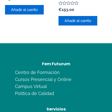
con
0
Valorado
de
€
153.00
Añadir al carrito
con
5
0
de
Añadir al carrito
5
Fem Futurum
Centro de Formación
Cursos Presencial y Online
Campus Virtual
Política de Calidad
Servicios