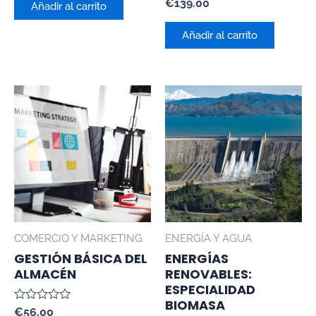
Valorado
€
139.00
de
Añadir al carrito
con
5
0
de
Añadir al carrito
5
COMERCIO Y MARKETING
ENERGÍA Y AGUA
GESTIÓN BÁSICA DEL
ENERGÍAS
ALMACÉN
RENOVABLES:
ESPECIALIDAD
BIOMASA
Valorado
€
56.00