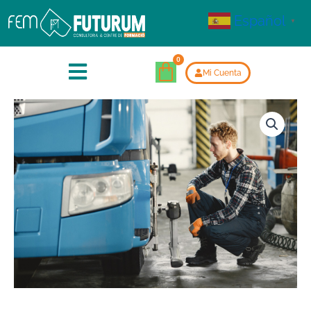
Español
▼
Mi Cuenta