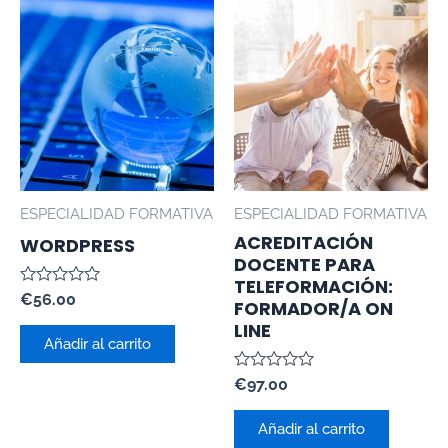
ESPECIALIDAD FORMATIVA
ESPECIALIDAD FORMATIVA
ACREDITACIÓN
WORDPRESS
DOCENTE PARA
TELEFORMACIÓN:
Valorado
€
56.00
FORMADOR/A ON
con
LINE
0
de
Añadir al carrito
5
Valorado
€
97.00
con
0
de
Añadir al carrito
5