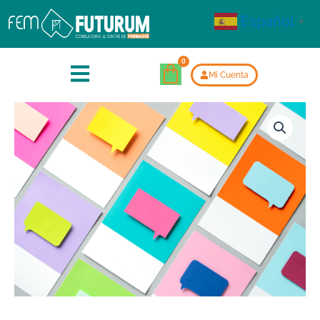
Español
▼
Mi Cuenta