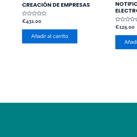
NOTIFI
CREACIÓN DE EMPRESAS
ELECTR
Valorado
€
431.00
con
Valorado
€
125.00
0
con
de
0
Añadir al carrito
5
de
Añadi
5