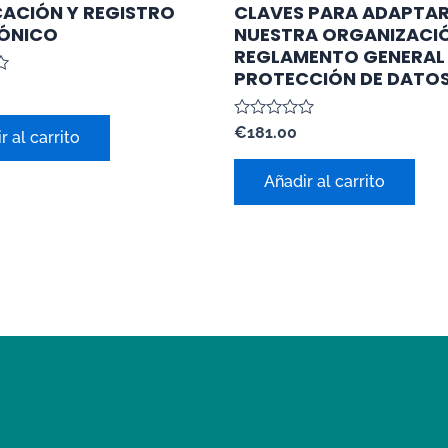
CACIÓN Y REGISTRO
CLAVES PARA ADAPTA
ÓNICO
NUESTRA ORGANIZACIÓ
REGLAMENTO GENERAL
PROTECCIÓN DE DATO
Valorado
€
181.00
r al carrito
con
0
de
Añadir al carrito
5