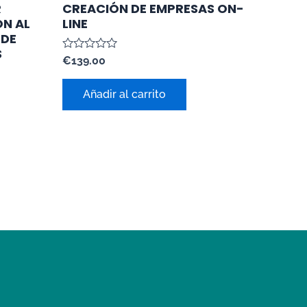
R
CREACIÓN DE EMPRESAS ON-
N AL
LINE
 DE
S
Valorado
€
139.00
con
0
de
Añadir al carrito
5