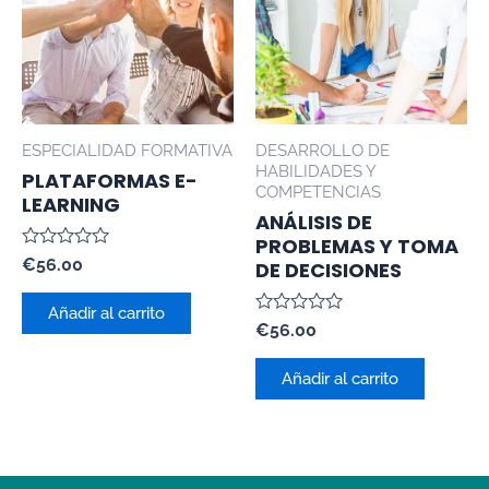
ESPECIALIDAD FORMATIVA
DESARROLLO DE
HABILIDADES Y
PLATAFORMAS E-
COMPETENCIAS
LEARNING
ANÁLISIS DE
PROBLEMAS Y TOMA
Valorado
€
56.00
DE DECISIONES
con
0
de
Añadir al carrito
5
Valorado
€
56.00
con
0
de
Añadir al carrito
5