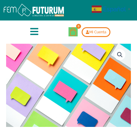
Español
▼
Mi Cuenta