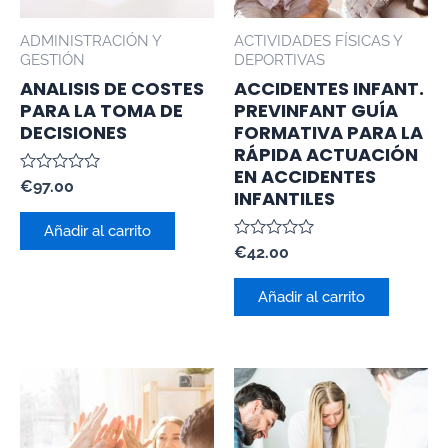
ADMINISTRACIÓN Y
ACTIVIDADES FÍSICAS Y
GESTIÓN
DEPORTIVAS
ANALISIS DE COSTES
ACCIDENTES INFANT.
PARA LA TOMA DE
PREVINFANT GUÍA
DECISIONES
FORMATIVA PARA LA
RÁPIDA ACTUACIÓN
EN ACCIDENTES
Valorado
€
97.00
INFANTILES
con
0
de
Añadir al carrito
5
Valorado
€
42.00
con
0
de
Añadir al carrito
5