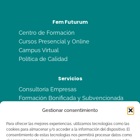
Fem Futurum
Centro de Formación
Cursos Presencial y Online
Campus Virtual
Política de Calidad
Servicios
Consultoría Empresas
Formación Bonificada y Subvencionada
Formación en Alternancia
Gestionar consentimiento
Sitemas de Calidad ISO
Para ofrecer las mejores experiencias, utilizamos tecnologías como las
cookies para almacenar y/o acceder a la información del dispositivo. El
Legal
consentimiento de estas tecnologías nos permitirá procesar datos como