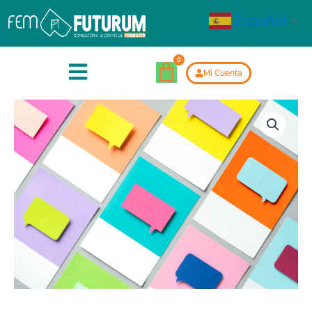
Español
▼
Mi Cuenta