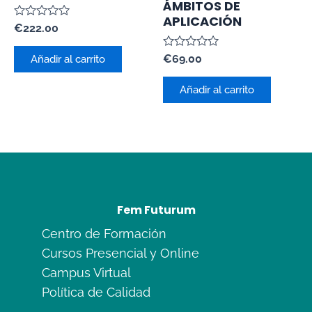
ÁMBITOS DE
APLICACIÓN
Valorado
€
222.00
con
0
Valorado
de
€
69.00
Añadir al carrito
con
5
0
de
Añadir al carrito
5
Fem Futurum
Centro de Formación
Cursos Presencial y Online
Campus Virtual
Política de Calidad