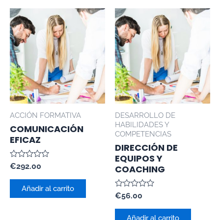
ACCIÓN FORMATIVA
DESARROLLO DE
HABILIDADES Y
COMUNICACIÓN
COMPETENCIAS
EFICAZ
DIRECCIÓN DE
EQUIPOS Y
Valorado
€
292.00
COACHING
con
0
de
Añadir al carrito
5
Valorado
€
56.00
con
0
de
Añadir al carrito