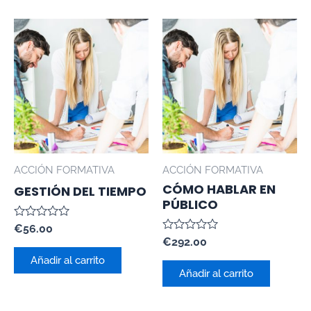
ACCIÓN FORMATIVA
ACCIÓN FORMATIVA
CÓMO HABLAR EN
GESTIÓN DEL TIEMPO
PÚBLICO
Valorado
€
56.00
con
Valorado
€
292.00
0
con
de
Añadir al carrito
0
5
de
Añadir al carrito
5