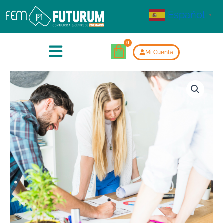
Español
▼
Mi Cuenta