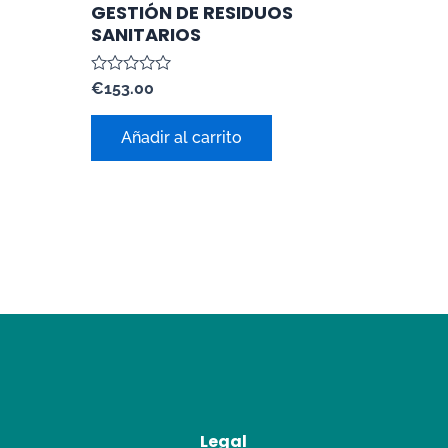
GESTIÓN DE RESIDUOS
SANITARIOS
Valorado
€
153.00
con
0
de
Añadir al carrito
5
Legal