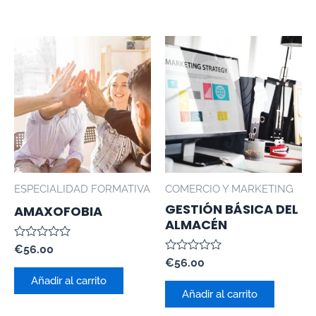
ESPECIALIDAD FORMATIVA
COMERCIO Y MARKETING
GESTIÓN BÁSICA DEL
AMAXOFOBIA
ALMACÉN
Valorado
€
56.00
con
Valorado
€
56.00
0
con
de
Añadir al carrito
0
5
de
Añadir al carrito
5