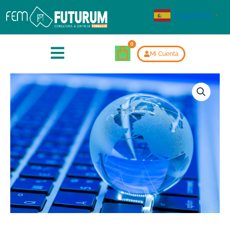
Español
▼
Mi Cuenta