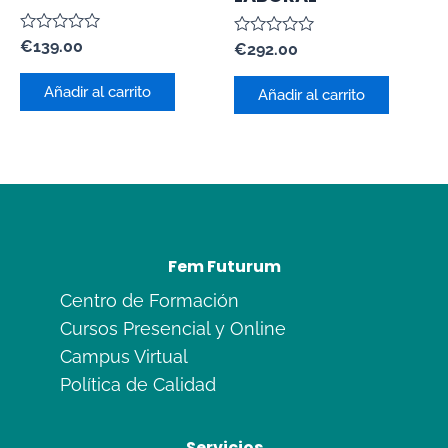
Valorado
€
139.00
Valorado
€
292.00
con
con
0
0
de
Añadir al carrito
de
Añadir al carrito
5
5
Fem Futurum
Centro de Formación
Cursos Presencial y Online
Campus Virtual
Política de Calidad
Servicios