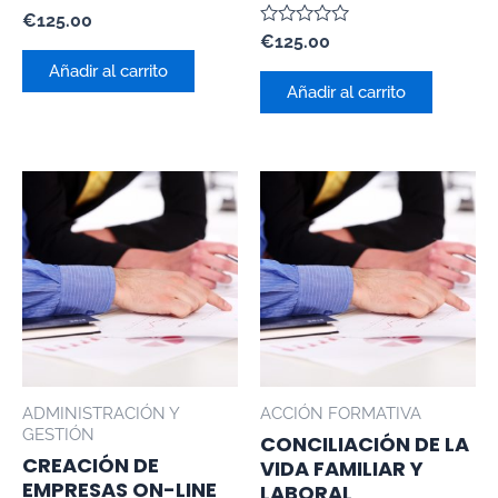
Valorado
€
125.00
con
Valorado
€
125.00
0
con
de
Añadir al carrito
0
5
de
Añadir al carrito
5
ADMINISTRACIÓN Y
ACCIÓN FORMATIVA
GESTIÓN
CONCILIACIÓN DE LA
CREACIÓN DE
VIDA FAMILIAR Y
EMPRESAS ON-LINE
LABORAL