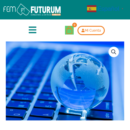
Español
▼
Mi Cuenta