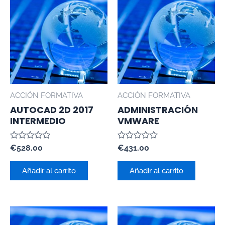
ACCIÓN FORMATIVA
ACCIÓN FORMATIVA
AUTOCAD 2D 2017
ADMINISTRACIÓN
INTERMEDIO
VMWARE
Valorado
Valorado
€
528.00
€
431.00
con
con
0
0
de
de
Añadir al carrito
Añadir al carrito
5
5