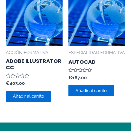
ACCIÓN FORMATIVA
ESPECIALIDAD FORMATIVA
ADOBE ILLUSTRATOR
AUTOCAD
CC
Valorado
€
167.00
con
Valorado
€
403.00
0
con
de
Añadir al carrito
0
5
de
Añadir al carrito
5