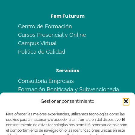
Fem Futurum
Centro de Formación
Cursos Presencial y Online
Campus Virtual
Política de Calidad
Servicios
Consultoría Empresas
Formación Bonificada y Subvencionada
Formación en Alternancia
Gestionar consentimiento
Sitemas de Calidad ISO
Para ofrecer las mejores experiencias, utilizamos tecnologías como las
cookies para almacenar y/o acceder a la información del dispositivo. El
Legal
consentimiento de estas tecnologías nos permitirá procesar datos como
el comportamiento de navegación o las identificaciones únicas en este