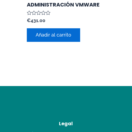
ADMINISTRACIÓN VMWARE
Valorado
€
431.00
con
0
de
Añadir al carrito
5
Legal