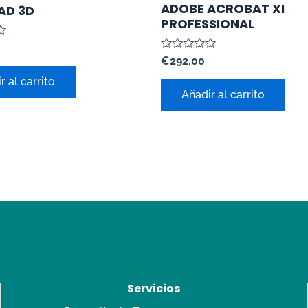
ADOBE ACROBAT XI
AD 3D
PROFESSIONAL
Valorado
€
292.00
con
0
r al carrito
de
Añadir al carrito
5
Servicios