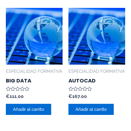
ESPECIALIDAD FORMATIVA
ESPECIALIDAD FORMATIVA
BIG DATA
AUTOCAD
Valorado
Valorado
€
111.00
€
167.00
con
con
0
0
de
de
Añadir al carrito
Añadir al carrito
5
5