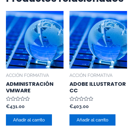
ACCIÓN FORMATIVA
ACCIÓN FORMATIVA
ADMINISTRACIÓN
ADOBE ILLUSTRATOR
VMWARE
CC
Valorado
Valorado
€
431.00
€
403.00
con
con
0
0
de
de
Añadir al carrito
Añadir al carrito
5
5