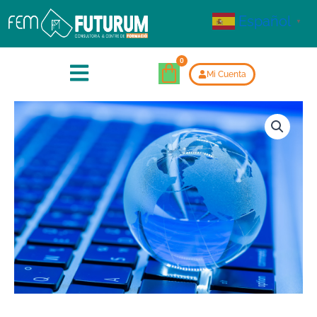
Español
▼
Mi Cuenta