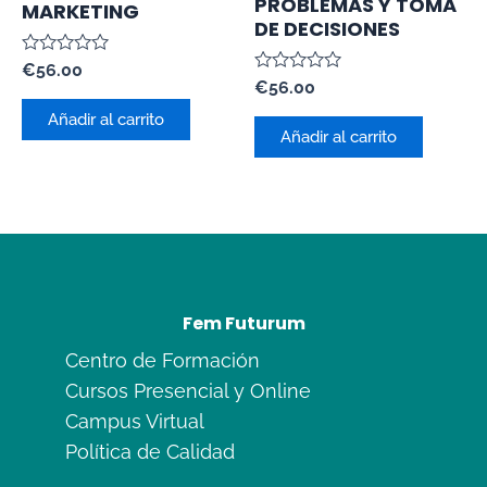
PROBLEMAS Y TOMA
MARKETING
DE DECISIONES
Valorado
€
56.00
con
Valorado
€
56.00
0
con
de
0
Añadir al carrito
5
de
Añadir al carrito
5
Fem Futurum
Centro de Formación
Cursos Presencial y Online
Campus Virtual
Política de Calidad