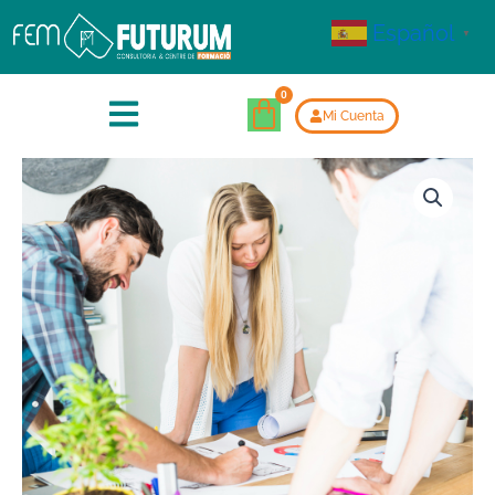
Español
▼
Mi Cuenta