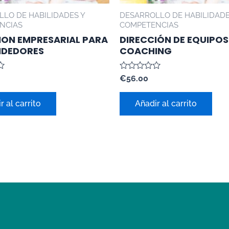
LO DE HABILIDADES Y
DESARROLLO DE HABILIDADE
NCIAS
COMPETENCIAS
ION EMPRESARIAL PARA
DIRECCIÓN DE EQUIPOS
NDEDORES
COACHING
Valorado
€
56.00
con
0
de
r al carrito
Añadir al carrito
5