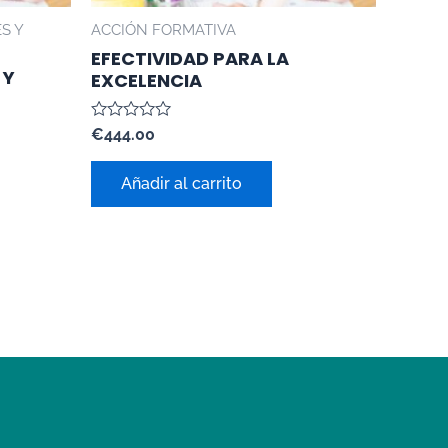
S Y
ACCIÓN FORMATIVA
EFECTIVIDAD PARA LA
 Y
EXCELENCIA
Valorado
€
444.00
con
0
de
Añadir al carrito
5