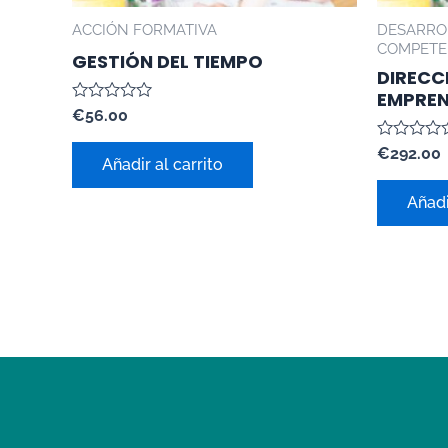
ACCIÓN FORMATIVA
DESARROL
COMPETE
GESTIÓN DEL TIEMPO
DIRECC
EMPRE
Valorado
€
56.00
con
0
Valorado
€
292.00
de
Añadir al carrito
con
5
0
de
Añadi
5