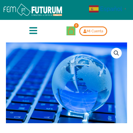
Español
▼
Mi Cuenta