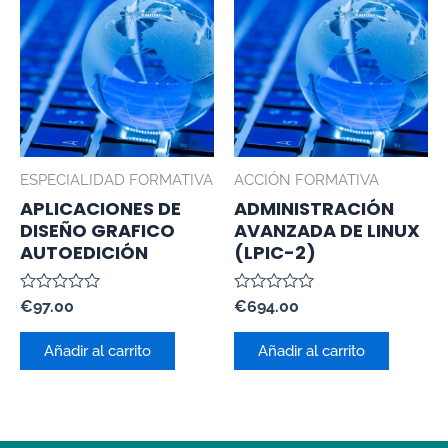
ESPECIALIDAD FORMATIVA
ACCIÓN FORMATIVA
APLICACIONES DE
ADMINISTRACIÓN
DISEÑO GRAFICO
AVANZADA DE LINUX
AUTOEDICIÓN
(LPIC-2)
Valorado
Valorado
€
97.00
€
694.00
con
con
0
0
de
de
Añadir al carrito
Añadir al carrito
5
5