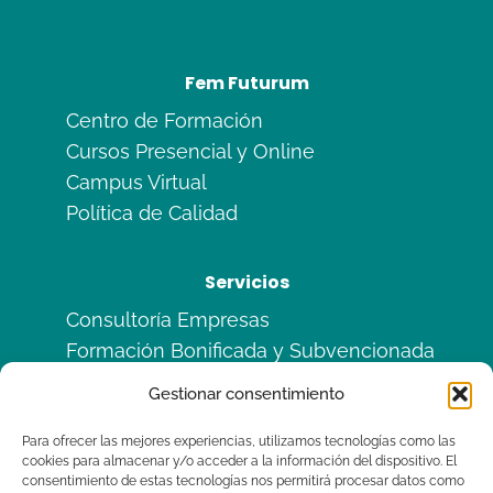
Fem Futurum
Centro de Formación
Cursos Presencial y Online
Campus Virtual
Política de Calidad
Servicios
Consultoría Empresas
Formación Bonificada y Subvencionada
Formación en Alternancia
Gestionar consentimiento
Sitemas de Calidad ISO
Para ofrecer las mejores experiencias, utilizamos tecnologías como las
cookies para almacenar y/o acceder a la información del dispositivo. El
Legal
consentimiento de estas tecnologías nos permitirá procesar datos como