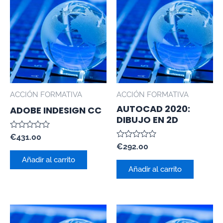
ACCIÓN FORMATIVA
ACCIÓN FORMATIVA
AUTOCAD 2020:
ADOBE INDESIGN CC
DIBUJO EN 2D
Valorado
€
431.00
con
Valorado
€
292.00
0
con
de
Añadir al carrito
0
5
de
Añadir al carrito
5