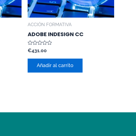
ACCIÓN FORMATIVA
ADOBE INDESIGN CC
Valorado
€
431.00
con
0
de
Añadir al carrito
5