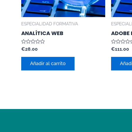
ESPECIALIDAD FORMATIVA
ESPECIAL
ANALÍTICA WEB
ADOBE
Valorado
Valorado
€
28.00
€
111.00
con
con
0
0
de
de
Añadir al carrito
Añadi
5
5