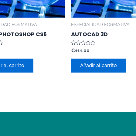
IDAD FORMATIVA
ESPECIALIDAD FORMATIVA
 PHOTOSHOP CS6
AUTOCAD 3D
Valorado
€
111.00
con
0
de
r al carrito
Añadir al carrito
5