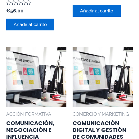
con
0
Valorado
€
56.00
de
Añadir al carrito
con
5
0
de
Añadir al carrito
5
ACCIÓN FORMATIVA
COMERCIO Y MARKETING
COMUNICACIÓN,
COMUNICACIÓN
NEGOCIACIÓN E
DIGITAL Y GESTIÓN
INFLUENCIA
DE COMUNIDADES