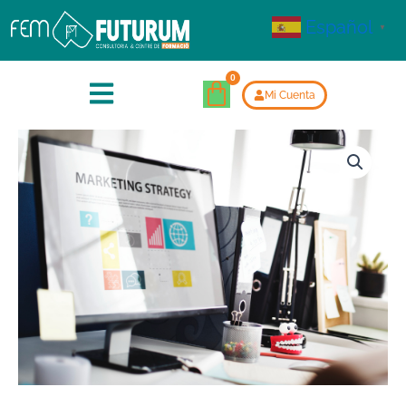
Español
▼
Mi Cuenta