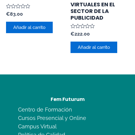
VIRTUALES EN EL
SECTOR DE LA
Valorado
€
83.00
PUBLICIDAD
con
0
de
Añadir al carrito
5
Valorado
€
222.00
con
0
de
Añadir al carrito
5
Fem Futurum
Centro de Formación
Cursos Presencial y Online
Campus Virtual
Política de Calidad