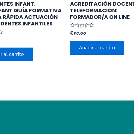
NTES INFANT.
ACREDITACIÓN DOCEN
FANT GUÍA FORMATIVA
TELEFORMACIÓN:
A RÁPIDA ACTUACIÓN
FORMADOR/A ON LINE
IDENTES INFANTILES
Valorado
€
97.00
con
0
de
Añadir al carrito
5
r al carrito