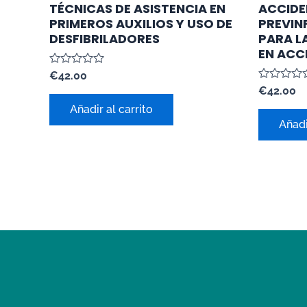
TÉCNICAS DE ASISTENCIA EN
ACCIDE
PRIMEROS AUXILIOS Y USO DE
PREVIN
DESFIBRILADORES
PARA L
EN ACC
Valorado
€
42.00
con
Valorado
€
42.00
0
con
de
Añadir al carrito
0
5
de
Añadi
5