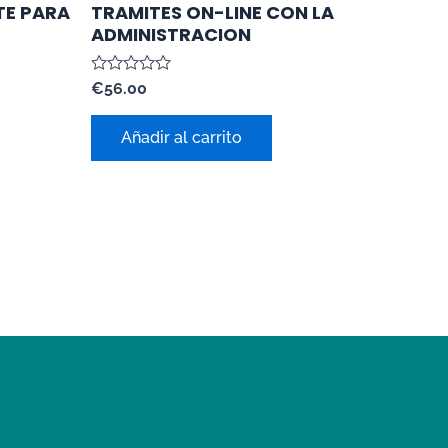
TE PARA
TRAMITES ON-LINE CON LA
ADMINISTRACION
Valorado
€
56.00
con
0
de
Añadir al carrito
5