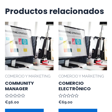
Productos relacionados
COMERCIO Y MARKETING
COMERCIO Y MARKETING
COMMUNITY
COMERCIO
MANAGER
ELECTRÓNICO
Valorado
Valorado
€
56.00
€
69.00
con
con
0
0