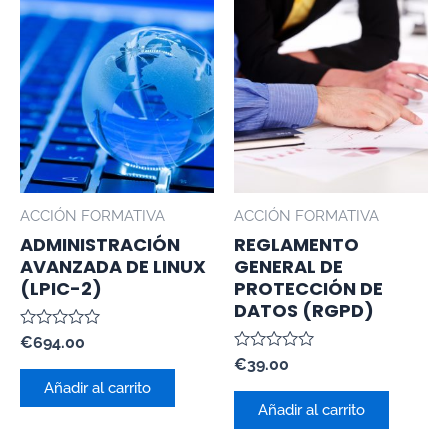
ACCIÓN FORMATIVA
ACCIÓN FORMATIVA
ADMINISTRACIÓN
REGLAMENTO
AVANZADA DE LINUX
GENERAL DE
(LPIC-2)
PROTECCIÓN DE
DATOS (RGPD)
Valorado
€
694.00
con
Valorado
€
39.00
0
con
de
Añadir al carrito
0
5
de
Añadir al carrito
5