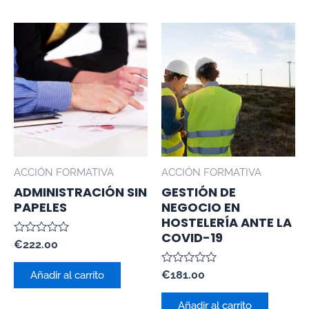
ACCIÓN FORMATIVA
ACCIÓN FORMATIVA
ADMINISTRACIÓN SIN
GESTIÓN DE
PAPELES
NEGOCIO EN
HOSTELERÍA ANTE LA
COVID-19
Valorado
€
222.00
con
0
Valorado
de
€
181.00
Añadir al carrito
con
5
0
de
Añadir al carrito