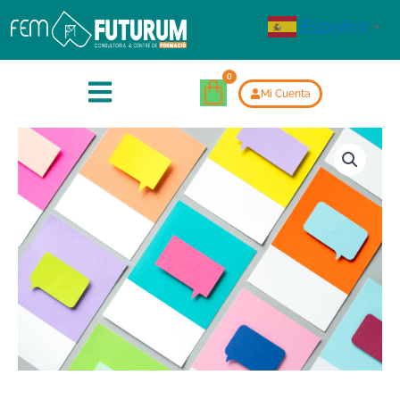
Español
▼
Mi Cuenta