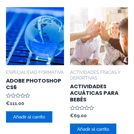
ESPECIALIDAD FORMATIVA
ACTIVIDADES FÍSICAS Y
DEPORTIVAS
ADOBE PHOTOSHOP
ACTIVIDADES
CS6
ACUÁTICAS PARA
BEBÉS
Valorado
€
111.00
con
0
Valorado
€
69.00
de
Añadir al carrito
con
5
0
de
Añadir al carrito
5