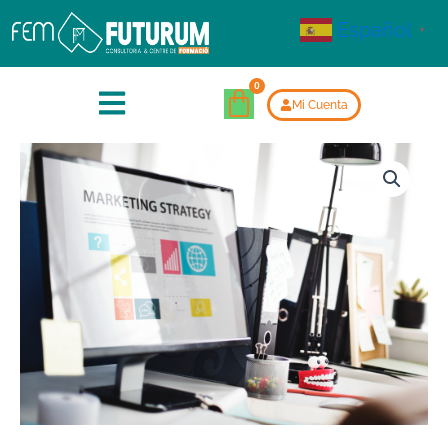
Español
▼
Mi Cuenta