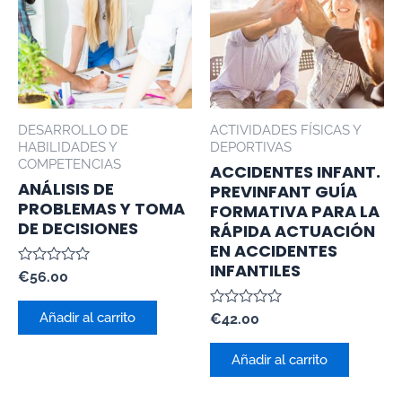
DESARROLLO DE
ACTIVIDADES FÍSICAS Y
HABILIDADES Y
DEPORTIVAS
COMPETENCIAS
ACCIDENTES INFANT.
ANÁLISIS DE
PREVINFANT GUÍA
PROBLEMAS Y TOMA
FORMATIVA PARA LA
DE DECISIONES
RÁPIDA ACTUACIÓN
EN ACCIDENTES
INFANTILES
Valorado
€
56.00
con
0
de
Añadir al carrito
Valorado
€
42.00
5
con
0
de
Añadir al carrito
5