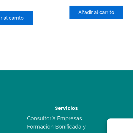
con
0
de
Añadir al carrito
5
r al carrito
Servicios
Consultoría Empresas
Formación Bonificada y