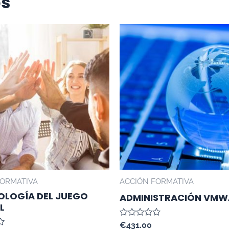
os
FORMATIVA
ACCIÓN FORMATIVA
LOGÍA DEL JUEGO
ADMINISTRACIÓN VMW
L
Valorado
€
431.00