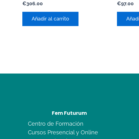
Valorado
Valorado
€
306.00
€
97.00
con
con
0
0
de
de
Añadir al carrito
Añadi
5
5
Fem Futurum
Centro de Formación
Cursos Presencial y Online