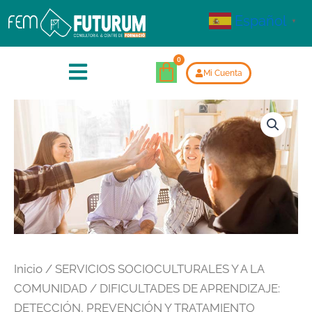
Español
▼
Mi Cuenta
Inicio
/
SERVICIOS SOCIOCULTURALES Y A LA
COMUNIDAD
/ DIFICULTADES DE APRENDIZAJE:
DETECCIÓN, PREVENCIÓN Y TRATAMIENTO