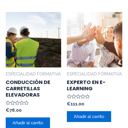
ESPECIALIDAD FORMATIVA
ESPECIALIDAD FORMATIVA
CONDUCCIÓN DE
EXPERTO EN E-
CARRETILLAS
LEARNING
ELEVADORAS
Valorado
€
111.00
con
Valorado
€
78.00
0
con
de
Añadir al carrito
0
5
de
Añadir al carrito
5