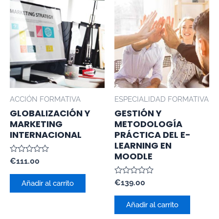
ACCIÓN FORMATIVA
ESPECIALIDAD FORMATIVA
GLOBALIZACIÓN Y
GESTIÓN Y
MARKETING
METODOLOGÍA
INTERNACIONAL
PRÁCTICA DEL E-
LEARNING EN
MOODLE
Valorado
€
111.00
con
0
Valorado
de
€
139.00
Añadir al carrito
con
5
0
de
Añadir al carrito
5