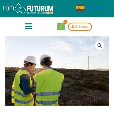
Español
▼
Mi Cuenta