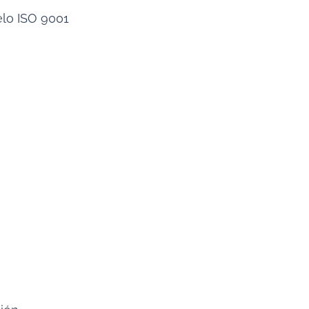
elo ISO 9001
n