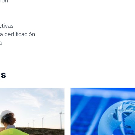
ción
ctivas
 certificación
a
os