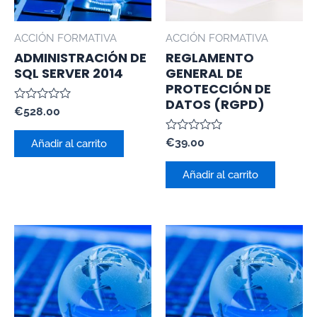
ACCIÓN FORMATIVA
ACCIÓN FORMATIVA
ADMINISTRACIÓN DE
REGLAMENTO
SQL SERVER 2014
GENERAL DE
PROTECCIÓN DE
DATOS (RGPD)
Valorado
€
528.00
con
0
Valorado
de
€
39.00
Añadir al carrito
con
5
0
de
Añadir al carrito
5