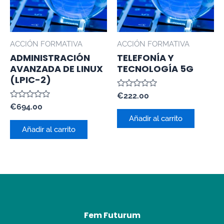
ACCIÓN FORMATIVA
ACCIÓN FORMATIVA
ADMINISTRACIÓN
TELEFONÍA Y
AVANZADA DE LINUX
TECNOLOGÍA 5G
(LPIC-2)
Valorado
€
222.00
con
Valorado
€
694.00
0
con
de
Añadir al carrito
0
5
de
Añadir al carrito
5
Fem Futurum