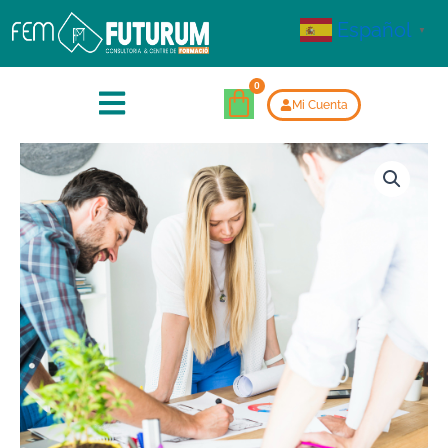
Español
▼
Mi Cuenta