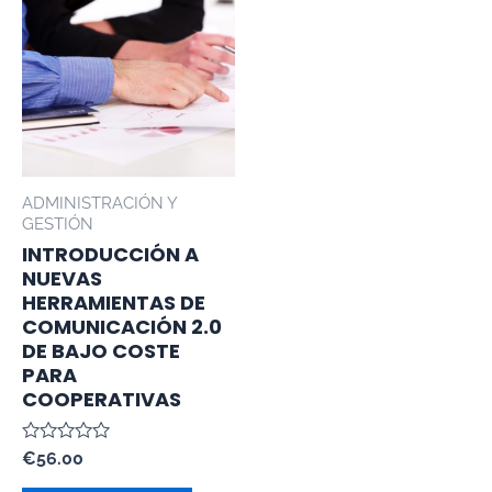
ADMINISTRACIÓN Y
GESTIÓN
INTRODUCCIÓN A
NUEVAS
HERRAMIENTAS DE
COMUNICACIÓN 2.0
DE BAJO COSTE
PARA
COOPERATIVAS
Valorado
€
56.00
con
0