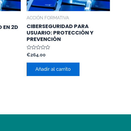
ACCIÓN FORMATIVA
CIBERSEGURIDAD PARA
 EN 2D
USUARIO: PROTECCIÓN Y
PREVENCIÓN
Valorado
€
264.00
con
0
de
Añadir al carrito
5