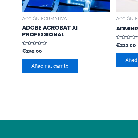
ACCIÓN FORMATIVA
ACCIÓN 
ADOBE ACROBAT XI
ADMINI
PROFESSIONAL
Valorado
€
222.00
con
Valorado
€
292.00
0
con
de
0
Añadi
5
de
Añadir al carrito
5