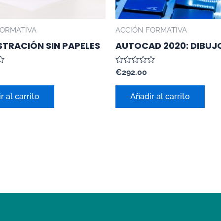
FORMATIVA
ACCIÓN FORMATIVA
STRACIÓN SIN PAPELES
AUTOCAD 2020: DIBUJO
Valorado
€
292.00
con
0
de
r al carrito
Añadir al carrito
5