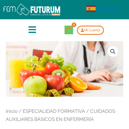
Español
▼
Mi Cuenta
Inicio
/
ESPECIALIDAD FORMATIVA
/ CUIDADOS
AUXILIARES BÁSICOS EN ENFERMERÍA