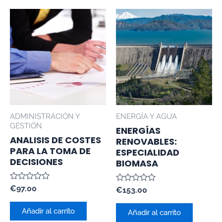
ADMINISTRACIÓN Y
ENERGÍA Y AGUA
GESTIÓN
ENERGÍAS
ANALISIS DE COSTES
RENOVABLES:
PARA LA TOMA DE
ESPECIALIDAD
DECISIONES
BIOMASA
Valorado
€
97.00
Valorado
€
153.00
con
con
0
0
de
Añadir al carrito
de
Añadir al carrito
5
5