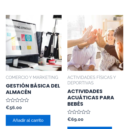
COMERCIO Y MARKETING
ACTIVIDADES FÍSICAS Y
DEPORTIVAS
GESTIÓN BÁSICA DEL
ACTIVIDADES
ALMACÉN
ACUÁTICAS PARA
BEBÉS
Valorado
€
56.00
con
0
Valorado
€
69.00
de
Añadir al carrito
con
5
0