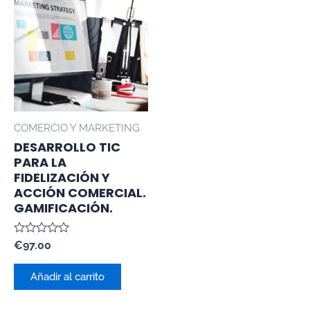
COMERCIO Y MARKETING
DESARROLLO TIC
PARA LA
FIDELIZACIÓN Y
ACCIÓN COMERCIAL.
GAMIFICACIÓN.
Valorado
€
97.00
con
0
de
Añadir al carrito
5